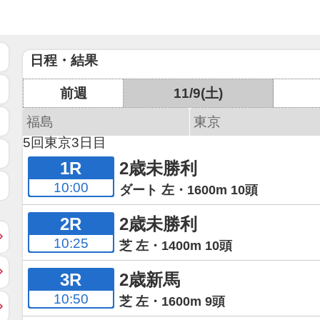
日程・結果
前週
11/9(土)
福島
東京
5回東京3日目
1R
2歳未勝利
10:00
ダート 左・1600m 10頭
2R
2歳未勝利
10:25
芝 左・1400m 10頭
3R
2歳新馬
10:50
芝 左・1600m 9頭