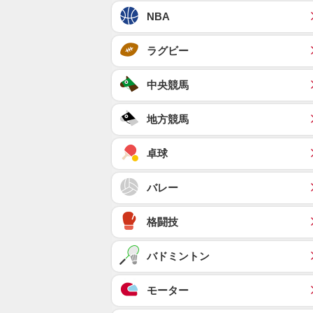
NBA
ラグビー
中央競馬
地方競馬
卓球
バレー
格闘技
バドミントン
モーター