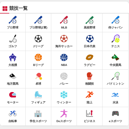
競技一覧
プロ野球
プロ野球(2軍)
MLB
高校野球
侍ジャパン
ゴルフ
Jリーグ
海外サッカー
日本代表
テニス
大相撲
Bリーグ
NBA
ラグビー
中央競馬
地方競馬
卓球
バレー
格闘技
バドミントン
モーター
フィギュア
ウィンター
陸上
水泳
自転車
学生スポーツ
Doスポーツ
ビジネス
eスポーツ