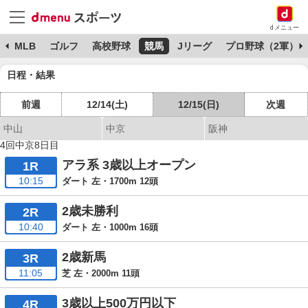
dメニュー
球
MLB
ゴルフ
高校野球
競馬
Jリーグ
プロ野球（2軍）
日程・結果
前週
12/14(土)
12/15(日)
次週
中山
中京
阪神
4回中京8日目
アラ系 3歳以上オープン
1R
10:15
ダート 左・1700m 12頭
2歳未勝利
2R
10:40
ダート 左・1000m 16頭
2歳新馬
3R
11:05
芝 左・2000m 11頭
3歳以上500万円以下
4R