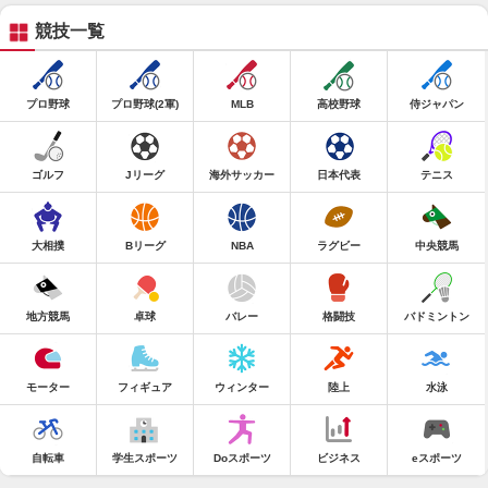
競技一覧
プロ野球
プロ野球(2軍)
MLB
高校野球
侍ジャパン
ゴルフ
Jリーグ
海外サッカー
日本代表
テニス
大相撲
Bリーグ
NBA
ラグビー
中央競馬
地方競馬
卓球
バレー
格闘技
バドミントン
モーター
フィギュア
ウィンター
陸上
水泳
自転車
学生スポーツ
Doスポーツ
ビジネス
eスポーツ