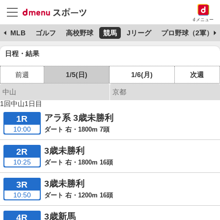
dメニュー
球
MLB
ゴルフ
高校野球
競馬
Jリーグ
プロ野球（2軍）
日程・結果
前週
1/5(日)
1/6(月)
次週
中山
京都
1回中山1日目
アラ系 3歳未勝利
1R
10:00
ダート 右・1800m 7頭
3歳未勝利
2R
10:25
ダート 右・1800m 16頭
3歳未勝利
3R
10:50
ダート 右・1200m 16頭
3歳新馬
4R