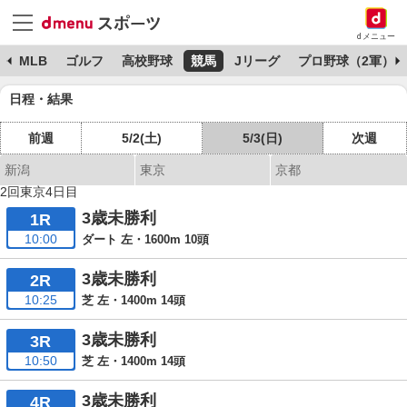
dメニュー
球
MLB
ゴルフ
高校野球
競馬
Jリーグ
プロ野球（2軍）
日程・結果
前週
5/2(土)
5/3(日)
次週
新潟
東京
京都
2回東京4日目
3歳未勝利
1R
10:00
ダート 左・1600m 10頭
3歳未勝利
2R
10:25
芝 左・1400m 14頭
3歳未勝利
3R
10:50
芝 左・1400m 14頭
3歳未勝利
4R