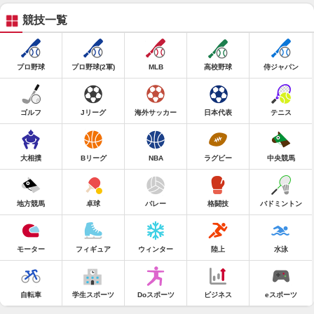
競技一覧
プロ野球
プロ野球(2軍)
MLB
高校野球
侍ジャパン
ゴルフ
Jリーグ
海外サッカー
日本代表
テニス
大相撲
Bリーグ
NBA
ラグビー
中央競馬
地方競馬
卓球
バレー
格闘技
バドミントン
モーター
フィギュア
ウィンター
陸上
水泳
自転車
学生スポーツ
Doスポーツ
ビジネス
eスポーツ