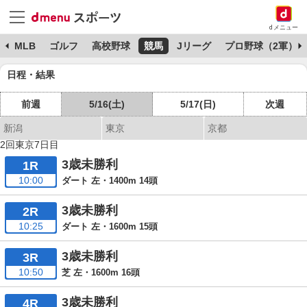
dメニュー
球
MLB
ゴルフ
高校野球
競馬
Jリーグ
プロ野球（2軍）
日程・結果
前週
5/16(土)
5/17(日)
次週
新潟
東京
京都
2回東京7日目
3歳未勝利
1R
10:00
ダート 左・1400m 14頭
3歳未勝利
2R
10:25
ダート 左・1600m 15頭
3歳未勝利
3R
10:50
芝 左・1600m 16頭
3歳未勝利
4R