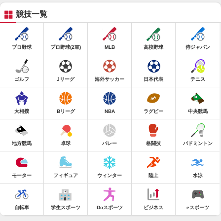
競技一覧
プロ野球
プロ野球(2軍)
MLB
高校野球
侍ジャパン
ゴルフ
Jリーグ
海外サッカー
日本代表
テニス
大相撲
Bリーグ
NBA
ラグビー
中央競馬
地方競馬
卓球
バレー
格闘技
バドミントン
モーター
フィギュア
ウィンター
陸上
水泳
自転車
学生スポーツ
Doスポーツ
ビジネス
eスポーツ