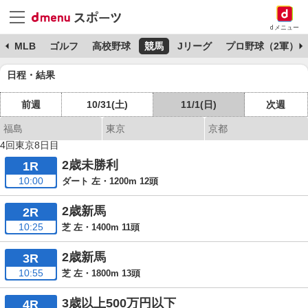
dメニュー
球
MLB
ゴルフ
高校野球
競馬
Jリーグ
プロ野球（2軍）
日程・結果
前週
10/31(土)
11/1(日)
次週
福島
東京
京都
4回東京8日目
2歳未勝利
1R
10:00
ダート 左・1200m 12頭
2歳新馬
2R
10:25
芝 左・1400m 11頭
2歳新馬
3R
10:55
芝 左・1800m 13頭
3歳以上500万円以下
4R