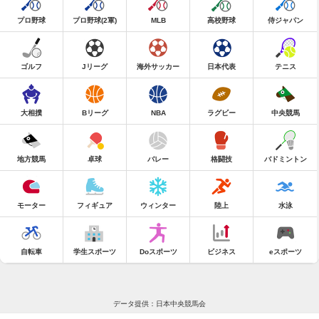
プロ野球
プロ野球(2軍)
MLB
高校野球
侍ジャパン
ゴルフ
Jリーグ
海外サッカー
日本代表
テニス
大相撲
Bリーグ
NBA
ラグビー
中央競馬
地方競馬
卓球
バレー
格闘技
バドミントン
モーター
フィギュア
ウィンター
陸上
水泳
自転車
学生スポーツ
Doスポーツ
ビジネス
eスポーツ
データ提供：日本中央競馬会