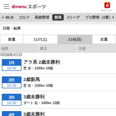
dメニュー
球
MLB
ゴルフ
高校野球
競馬
Jリーグ
プロ野球（2軍）
日程・結果
前週
11/7(土)
11/8(日)
次週
福島
東京
京都
3回福島4日目
アラ系 2歳未勝利
1R
10:00
芝 右・1200m 10頭
2歳新馬
2R
10:25
芝 右・1200m 10頭
3歳未勝利
3R
10:50
ダート 右・1000m 12頭
3歳未勝利
4R