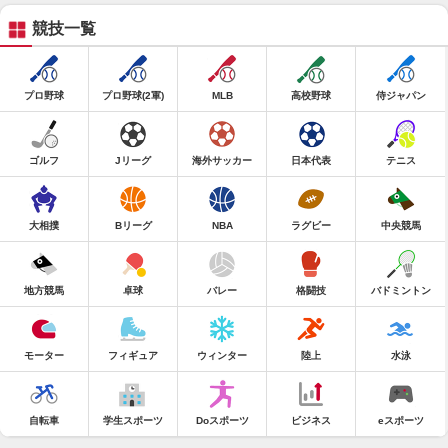
競技一覧
プロ野球
プロ野球(2軍)
MLB
高校野球
侍ジャパン
ゴルフ
Jリーグ
海外サッカー
日本代表
テニス
大相撲
Bリーグ
NBA
ラグビー
中央競馬
地方競馬
卓球
バレー
格闘技
バドミントン
モーター
フィギュア
ウィンター
陸上
水泳
自転車
学生スポーツ
Doスポーツ
ビジネス
eスポーツ