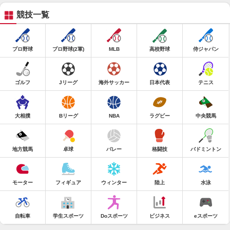
競技一覧
プロ野球
プロ野球(2軍)
MLB
高校野球
侍ジャパン
ゴルフ
Jリーグ
海外サッカー
日本代表
テニス
大相撲
Bリーグ
NBA
ラグビー
中央競馬
地方競馬
卓球
バレー
格闘技
バドミントン
モーター
フィギュア
ウィンター
陸上
水泳
自転車
学生スポーツ
Doスポーツ
ビジネス
eスポーツ