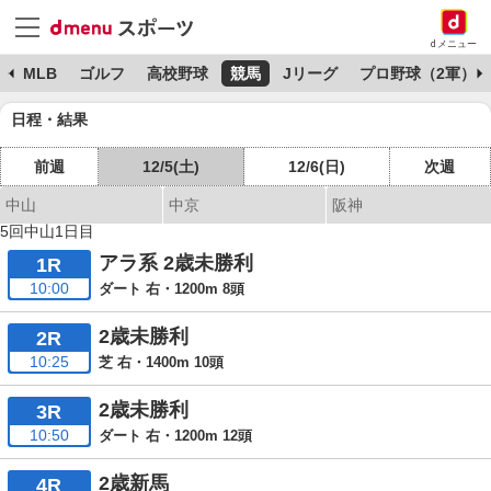
dメニュー
球
MLB
ゴルフ
高校野球
競馬
Jリーグ
プロ野球（2軍）
日程・結果
前週
12/5(土)
12/6(日)
次週
中山
中京
阪神
5回中山1日目
アラ系 2歳未勝利
1R
10:00
ダート 右・1200m 8頭
2歳未勝利
2R
10:25
芝 右・1400m 10頭
2歳未勝利
3R
10:50
ダート 右・1200m 12頭
2歳新馬
4R