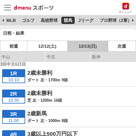
dメニュー
球
MLB
ゴルフ
高校野球
競馬
Jリーグ
プロ野球（2軍）
日程・結果
前週
12/12(土)
12/13(日)
次週
中山
中京
阪神
3回中京6日目
2歳未勝利
1R
10:10
ダート 左・1700m 9頭
2歳未勝利
2R
10:35
芝 左・1200m 16頭
2歳新馬
3R
11:00
ダート 左・1000m 8頭
3歳以上500万円以下
4R