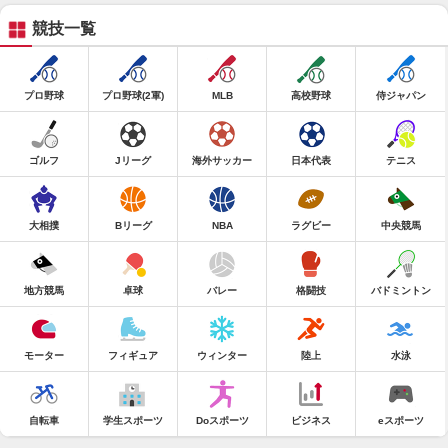
競技一覧
プロ野球
プロ野球(2軍)
MLB
高校野球
侍ジャパン
ゴルフ
Jリーグ
海外サッカー
日本代表
テニス
大相撲
Bリーグ
NBA
ラグビー
中央競馬
地方競馬
卓球
バレー
格闘技
バドミントン
モーター
フィギュア
ウィンター
陸上
水泳
自転車
学生スポーツ
Doスポーツ
ビジネス
eスポーツ