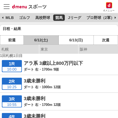
dメニュー
球
MLB
ゴルフ
高校野球
競馬
Jリーグ
プロ野球（2軍）
日程・結果
前週
6/12(土)
6/13(日)
次週
札幌
東京
阪神
1回札幌1日目
アラ系 3歳以上800万円以下
1R
10:00
ダート 右・1700m 9頭
3歳未勝利
2R
10:25
ダート 右・1000m 12頭
3歳未勝利
3R
10:55
ダート 右・1700m 12頭
3歳未勝利
4R