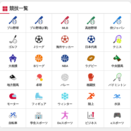
競技一覧
プロ野球
プロ野球(2軍)
MLB
高校野球
侍ジャパン
ゴルフ
Jリーグ
海外サッカー
日本代表
テニス
大相撲
Bリーグ
NBA
ラグビー
中央競馬
地方競馬
卓球
バレー
格闘技
バドミントン
モーター
フィギュア
ウィンター
陸上
水泳
自転車
学生スポーツ
Doスポーツ
ビジネス
eスポーツ