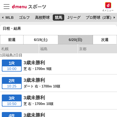
dメニュー
球
MLB
ゴルフ
高校野球
競馬
Jリーグ
プロ野球（2軍）
日程・結果
前週
6/19(土)
6/20(日)
次週
札幌
福島
京都
1回福島2日目
3歳未勝利
1R
10:00
芝 右・1700m 9頭
3歳未勝利
2R
10:25
ダート 右・1700m 10頭
3歳未勝利
3R
10:50
芝 右・1700m 10頭
3歳未勝利
4R