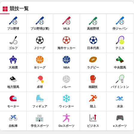
競技一覧
プロ野球
プロ野球(2軍)
MLB
高校野球
侍ジャパン
ゴルフ
Jリーグ
海外サッカー
日本代表
テニス
大相撲
Bリーグ
NBA
ラグビー
中央競馬
地方競馬
卓球
バレー
格闘技
バドミントン
モーター
フィギュア
ウィンター
陸上
水泳
自転車
学生スポーツ
Doスポーツ
ビジネス
eスポーツ