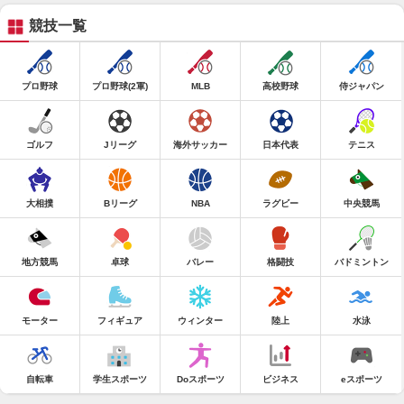
競技一覧
プロ野球
プロ野球(2軍)
MLB
高校野球
侍ジャパン
ゴルフ
Jリーグ
海外サッカー
日本代表
テニス
大相撲
Bリーグ
NBA
ラグビー
中央競馬
地方競馬
卓球
バレー
格闘技
バドミントン
モーター
フィギュア
ウィンター
陸上
水泳
自転車
学生スポーツ
Doスポーツ
ビジネス
eスポーツ