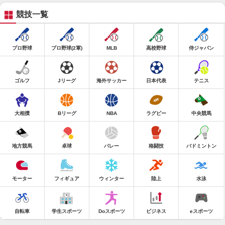
競技一覧
プロ野球
プロ野球(2軍)
MLB
高校野球
侍ジャパン
ゴルフ
Jリーグ
海外サッカー
日本代表
テニス
大相撲
Bリーグ
NBA
ラグビー
中央競馬
地方競馬
卓球
バレー
格闘技
バドミントン
モーター
フィギュア
ウィンター
陸上
水泳
自転車
学生スポーツ
Doスポーツ
ビジネス
eスポーツ