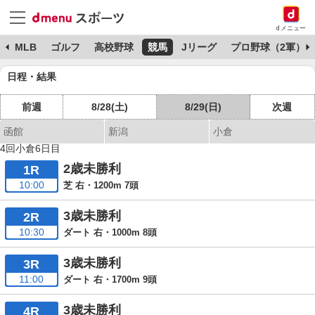
dメニュー
球
MLB
ゴルフ
高校野球
競馬
Jリーグ
プロ野球（2軍）
日程・結果
前週
8/28(土)
8/29(日)
次週
函館
新潟
小倉
4回小倉6日目
2歳未勝利
1R
10:00
芝 右・1200m 7頭
3歳未勝利
2R
10:30
ダート 右・1000m 8頭
3歳未勝利
3R
11:00
ダート 右・1700m 9頭
3歳未勝利
4R