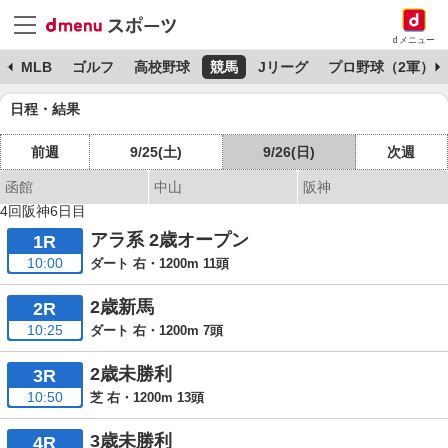
dメニュー
球
MLB
ゴルフ
高校野球
競馬
Jリーグ
プロ野球（2軍）
日程・結果
前週
9/25(土)
9/26(日)
次週
函館
中山
阪神
4回阪神6日目
アラ系 2歳オープン
1R
10:00
ダート 右・1200m 11頭
2歳新馬
2R
10:25
ダート 右・1200m 7頭
2歳未勝利
3R
10:50
芝 右・1200m 13頭
3歳未勝利
4R