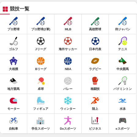
競技一覧
プロ野球
プロ野球(2軍)
MLB
高校野球
侍ジャパン
ゴルフ
Jリーグ
海外サッカー
日本代表
テニス
大相撲
Bリーグ
NBA
ラグビー
中央競馬
地方競馬
卓球
バレー
格闘技
バドミントン
モーター
フィギュア
ウィンター
陸上
水泳
自転車
学生スポーツ
Doスポーツ
ビジネス
eスポーツ