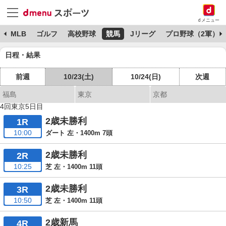
dメニュー
球
MLB
ゴルフ
高校野球
競馬
Jリーグ
プロ野球（2軍）
日程・結果
前週
10/23(土)
10/24(日)
次週
福島
東京
京都
4回東京5日目
2歳未勝利
1R
10:00
ダート 左・1400m 7頭
2歳未勝利
2R
10:25
芝 左・1400m 11頭
2歳未勝利
3R
10:50
芝 左・1400m 11頭
2歳新馬
4R