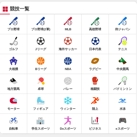
競技一覧
プロ野球
プロ野球(2軍)
MLB
高校野球
侍ジャパン
ゴルフ
Jリーグ
海外サッカー
日本代表
テニス
大相撲
Bリーグ
NBA
ラグビー
中央競馬
地方競馬
卓球
バレー
格闘技
バドミントン
モーター
フィギュア
ウィンター
陸上
水泳
自転車
学生スポーツ
Doスポーツ
ビジネス
eスポーツ