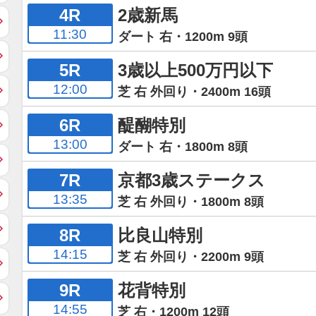
4R
2歳新馬
11:30
ダート 右・1200m 9頭
5R
3歳以上500万円以下
12:00
芝 右 外回り・2400m 16頭
6R
醍醐特別
13:00
ダート 右・1800m 8頭
7R
京都3歳ステークス
13:35
芝 右 外回り・1800m 8頭
8R
比良山特別
14:15
芝 右 外回り・2200m 9頭
9R
花背特別
14:55
芝 右・1200m 12頭