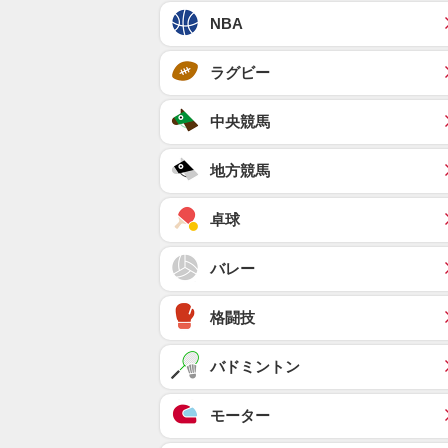
NBA
ラグビー
中央競馬
地方競馬
卓球
バレー
格闘技
バドミントン
モーター