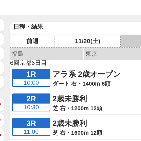
日程・結果
前週
11/20(土)
福島
東京
6回京都6日目
1R
アラ系 2歳オープン
10:00
ダート 右・1400m 6頭
2R
2歳未勝利
10:30
芝 右・1200m 12頭
3R
2歳未勝利
11:00
芝 右・1600m 12頭