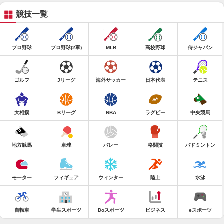
競技一覧
プロ野球
プロ野球(2軍)
MLB
高校野球
侍ジャパン
ゴルフ
Jリーグ
海外サッカー
日本代表
テニス
大相撲
Bリーグ
NBA
ラグビー
中央競馬
地方競馬
卓球
バレー
格闘技
バドミントン
モーター
フィギュア
ウィンター
陸上
水泳
自転車
学生スポーツ
Doスポーツ
ビジネス
eスポーツ