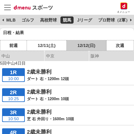
dメニュー
球
MLB
ゴルフ
高校野球
競馬
Jリーグ
プロ野球（2軍）
日程・結果
前週
12/11(土)
12/12(日)
次週
中山
中京
阪神
5回中山4日目
2歳未勝利
1R
10:00
ダート 右・1200m 12頭
2歳未勝利
2R
10:25
ダート 右・1200m 10頭
2歳未勝利
3R
10:50
芝 右 外回り・1600m 10頭
2歳未勝利
4R