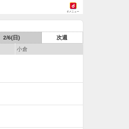
dメニュー
2/6(日)
次週
小倉