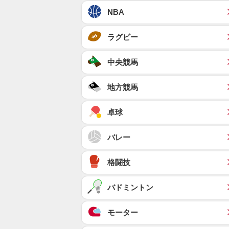
NBA
ラグビー
中央競馬
地方競馬
卓球
バレー
格闘技
バドミントン
モーター