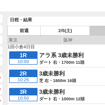
日程・結果
前週
2/5(土)
東京
阪神
1回小倉4日目
1R
アラ系 3歳未勝利
10:00
ダート 右・1700m 11頭
2R
3歳未勝利
10:25
芝 右・1800m 16頭
3R
3歳未勝利
10:50
ダート 右・1000m 12頭