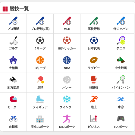
競技一覧
プロ野球
プロ野球(2軍)
MLB
高校野球
侍ジャパン
ゴルフ
Jリーグ
海外サッカー
日本代表
テニス
大相撲
Bリーグ
NBA
ラグビー
中央競馬
地方競馬
卓球
バレー
格闘技
バドミントン
モーター
フィギュア
ウィンター
陸上
水泳
自転車
学生スポーツ
Doスポーツ
ビジネス
eスポーツ