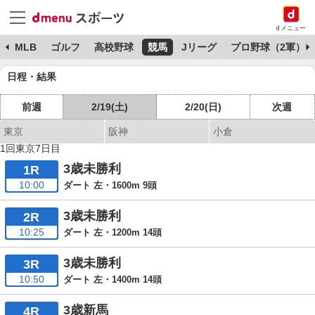
dメニュー
球
MLB
ゴルフ
高校野球
競馬
Jリーグ
プロ野球（2軍）
日程・結果
前週
2/19(土)
2/20(日)
次週
東京
阪神
小倉
1回東京7日目
3歳未勝利
1R
10:00
ダート 左・1600m 9頭
3歳未勝利
2R
10:25
ダート 左・1200m 14頭
3歳未勝利
3R
10:50
ダート 左・1400m 14頭
3歳新馬
4R