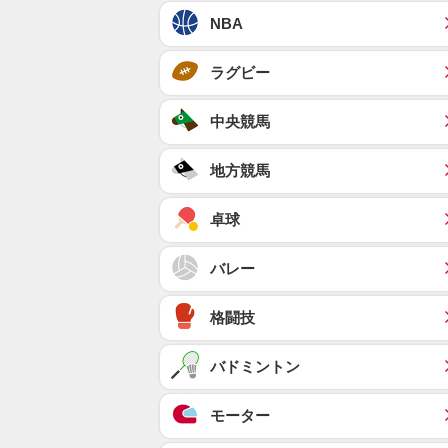
NBA
ラグビー
中央競馬
地方競馬
卓球
バレー
格闘技
バドミントン
モーター