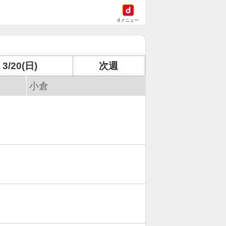
dメニュー
3/20(日)
次週
小倉