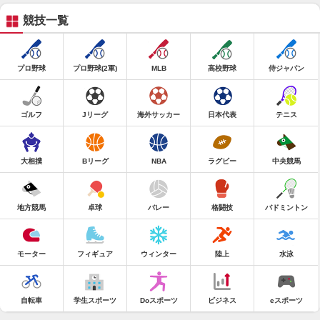
競技一覧
プロ野球
プロ野球(2軍)
MLB
高校野球
侍ジャパン
ゴルフ
Jリーグ
海外サッカー
日本代表
テニス
大相撲
Bリーグ
NBA
ラグビー
中央競馬
地方競馬
卓球
バレー
格闘技
バドミントン
モーター
フィギュア
ウィンター
陸上
水泳
自転車
学生スポーツ
Doスポーツ
ビジネス
eスポーツ