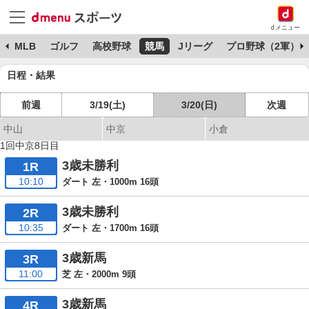
dメニュー
球
MLB
ゴルフ
高校野球
競馬
Jリーグ
プロ野球（2軍）
日程・結果
前週
3/19(土)
3/20(日)
次週
中山
中京
小倉
1回中京8日目
3歳未勝利
1R
10:10
ダート 左・1000m 16頭
3歳未勝利
2R
10:35
ダート 左・1700m 16頭
3歳新馬
3R
11:00
芝 左・2000m 9頭
3歳新馬
4R