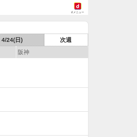
dメニュー
4/24(日)
次週
阪神