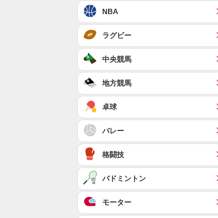
NBA
ラグビー
中央競馬
地方競馬
卓球
バレー
格闘技
バドミントン
モーター