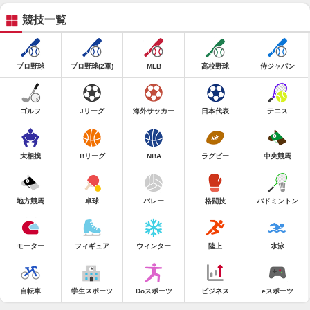
競技一覧
プロ野球
プロ野球(2軍)
MLB
高校野球
侍ジャパン
ゴルフ
Jリーグ
海外サッカー
日本代表
テニス
大相撲
Bリーグ
NBA
ラグビー
中央競馬
地方競馬
卓球
バレー
格闘技
バドミントン
モーター
フィギュア
ウィンター
陸上
水泳
自転車
学生スポーツ
Doスポーツ
ビジネス
eスポーツ