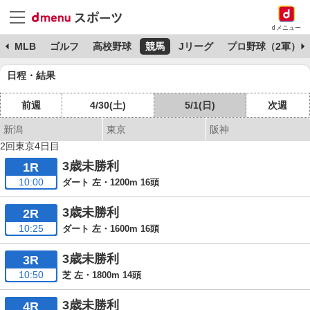
dメニュー
球
MLB
ゴルフ
高校野球
競馬
Jリーグ
プロ野球（2軍）
日程・結果
前週
4/30(土)
5/1(日)
次週
新潟
東京
阪神
2回東京4日目
3歳未勝利
1R
10:00
ダート 左・1200m 16頭
3歳未勝利
2R
10:25
ダート 左・1600m 16頭
3歳未勝利
3R
10:50
芝 左・1800m 14頭
3歳未勝利
4R