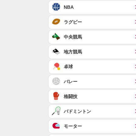
NBA
ラグビー
中央競馬
地方競馬
卓球
バレー
格闘技
バドミントン
モーター