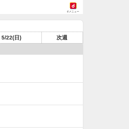
dメニュー
5/22(日)
次週