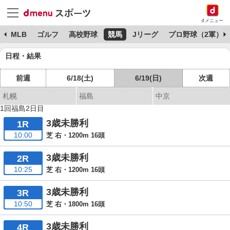
dメニュー
球
MLB
ゴルフ
高校野球
競馬
Jリーグ
プロ野球（2軍）
日程・結果
前週
6/18(土)
6/19(日)
次週
札幌
福島
中京
1回福島2日目
3歳未勝利
1R
10:00
芝 右・1200m 16頭
3歳未勝利
2R
10:25
芝 右・1200m 16頭
3歳未勝利
3R
10:50
芝 右・1800m 16頭
3歳未勝利
4R