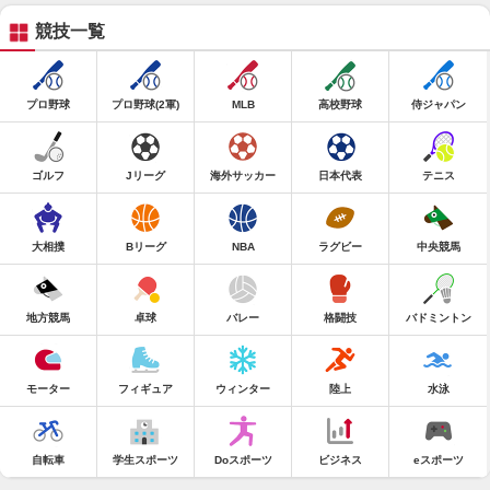
競技一覧
プロ野球
プロ野球(2軍)
MLB
高校野球
侍ジャパン
ゴルフ
Jリーグ
海外サッカー
日本代表
テニス
大相撲
Bリーグ
NBA
ラグビー
中央競馬
地方競馬
卓球
バレー
格闘技
バドミントン
モーター
フィギュア
ウィンター
陸上
水泳
自転車
学生スポーツ
Doスポーツ
ビジネス
eスポーツ