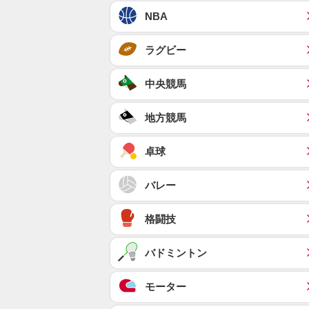
NBA
ラグビー
中央競馬
地方競馬
卓球
バレー
格闘技
バドミントン
モーター