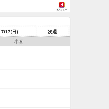
dメニュー
7/17(日)
次週
小倉