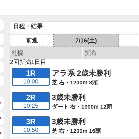
日程・結果
前週
7/16(土)
札幌
新潟
2回新潟1日目
1R
アラ系 2歳未勝利
10:00
芝 右・1200m 8頭
2R
3歳未勝利
10:25
ダート 右・1000m 12頭
3R
3歳未勝利
10:50
芝 右・1200m 16頭