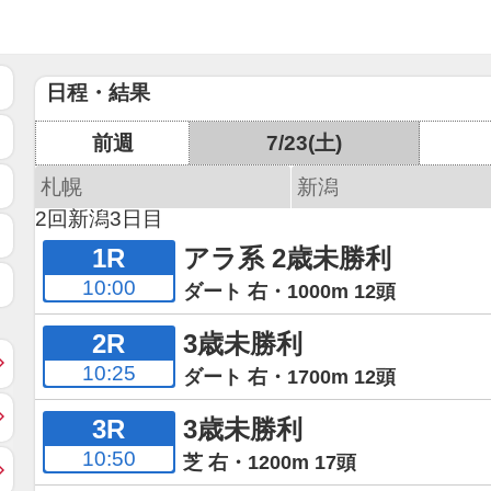
日程・結果
前週
7/23(土)
札幌
新潟
2回新潟3日目
1R
アラ系 2歳未勝利
10:00
ダート 右・1000m 12頭
2R
3歳未勝利
10:25
ダート 右・1700m 12頭
3R
3歳未勝利
10:50
芝 右・1200m 17頭