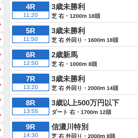
4R
3歳未勝利
11:20
芝 右・1200m 18頭
5R
3歳未勝利
11:50
芝 右 外回り・1600m 18頭
6R
2歳新馬
12:50
芝 右・1000m 8頭
7R
3歳未勝利
13:20
芝 右 外回り・2000m 14頭
8R
3歳以上500万円以下
13:55
ダート 右・1700m 12頭
9R
信濃川特別
14:30
芝 右 外回り・2000m 8頭