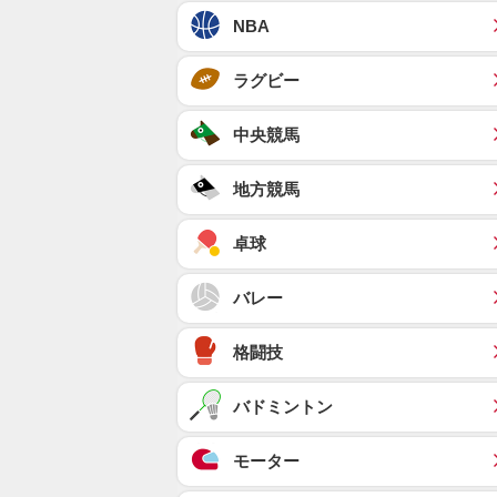
NBA
ラグビー
中央競馬
地方競馬
卓球
バレー
格闘技
バドミントン
モーター