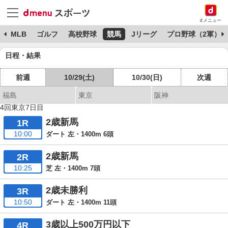
dメニュー
球
MLB
ゴルフ
高校野球
競馬
Jリーグ
プロ野球（2軍）
日程・結果
前週
10/29(土)
10/30(日)
次週
福島
東京
阪神
4回東京7日目
2歳新馬
1R
10:00
ダート 左・1400m 6頭
2歳新馬
2R
10:25
芝 左・1400m 7頭
2歳未勝利
3R
10:50
ダート 左・1400m 11頭
3歳以上500万円以下
4R