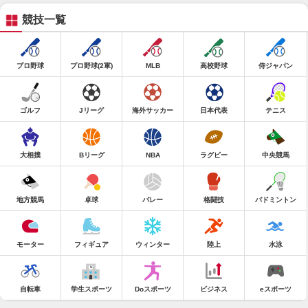
競技一覧
プロ野球
プロ野球(2軍)
MLB
高校野球
侍ジャパン
ゴルフ
Jリーグ
海外サッカー
日本代表
テニス
大相撲
Bリーグ
NBA
ラグビー
中央競馬
地方競馬
卓球
バレー
格闘技
バドミントン
モーター
フィギュア
ウィンター
陸上
水泳
自転車
学生スポーツ
Doスポーツ
ビジネス
eスポーツ