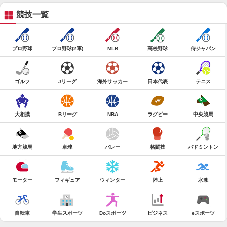
競技一覧
プロ野球
プロ野球(2軍)
MLB
高校野球
侍ジャパン
ゴルフ
Jリーグ
海外サッカー
日本代表
テニス
大相撲
Bリーグ
NBA
ラグビー
中央競馬
地方競馬
卓球
バレー
格闘技
バドミントン
モーター
フィギュア
ウィンター
陸上
水泳
自転車
学生スポーツ
Doスポーツ
ビジネス
eスポーツ