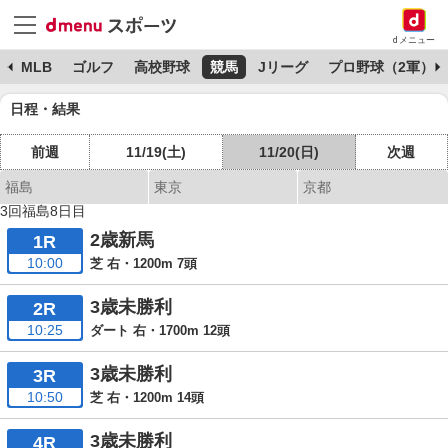
dメニュー
球
MLB
ゴルフ
高校野球
競馬
Jリーグ
プロ野球（2軍）
日程・結果
前週
11/19(土)
11/20(日)
次週
福島
東京
京都
3回福島8日目
2歳新馬
1R
10:00
芝 右・1200m 7頭
3歳未勝利
2R
10:25
ダート 右・1700m 12頭
3歳未勝利
3R
10:50
芝 右・1200m 14頭
3歳未勝利
4R