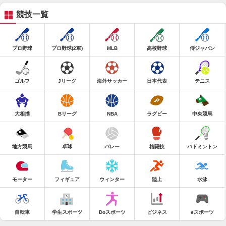
競技一覧
プロ野球
プロ野球(2軍)
MLB
高校野球
侍ジャパン
ゴルフ
Jリーグ
海外サッカー
日本代表
テニス
大相撲
Bリーグ
NBA
ラグビー
中央競馬
地方競馬
卓球
バレー
格闘技
バドミントン
モーター
フィギュア
ウィンター
陸上
水泳
自転車
学生スポーツ
Doスポーツ
ビジネス
eスポーツ