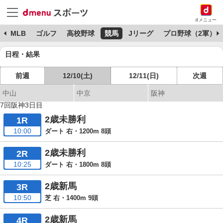
dメニュー
球
MLB
ゴルフ
高校野球
競馬
Jリーグ
プロ野球（2軍）
日程・結果
前週
12/10(土)
12/11(日)
次週
中山
中京
阪神
7回阪神3日目
2歳未勝利
1R
10:00
ダート 右・1200m 8頭
2歳未勝利
2R
10:25
ダート 右・1800m 8頭
2歳新馬
3R
10:50
芝 右・1400m 9頭
2歳新馬
4R