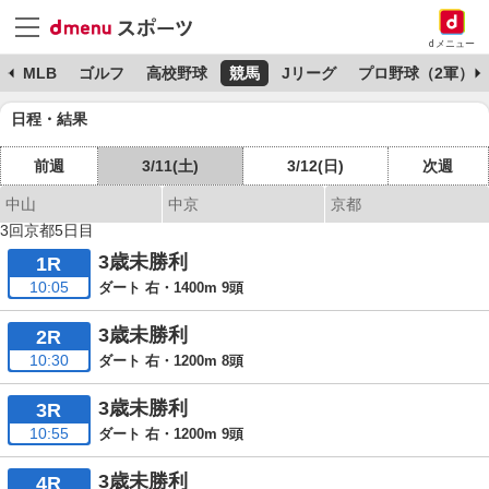
dメニュー
球
MLB
ゴルフ
高校野球
競馬
Jリーグ
プロ野球（2軍）
日程・結果
前週
3/11(土)
3/12(日)
次週
中山
中京
京都
3回京都5日目
3歳未勝利
1R
10:05
ダート 右・1400m 9頭
3歳未勝利
2R
10:30
ダート 右・1200m 8頭
3歳未勝利
3R
10:55
ダート 右・1200m 9頭
3歳未勝利
4R