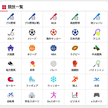
競技一覧
プロ野球
プロ野球(2軍)
MLB
高校野球
侍ジャパン
ゴルフ
Jリーグ
海外サッカー
日本代表
テニス
大相撲
Bリーグ
NBA
ラグビー
中央競馬
地方競馬
卓球
バレー
格闘技
バドミントン
モーター
フィギュア
ウィンター
陸上
水泳
自転車
学生スポーツ
Doスポーツ
ビジネス
eスポーツ