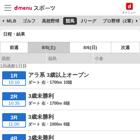
dメニュー
球
MLB
ゴルフ
高校野球
競馬
Jリーグ
プロ野球（2軍）
日程・結果
前週
8/5(土)
8/6(日)
次週
函館
福島
小倉
1回函館1日目
アラ系 3歳以上オープン
1R
10:10
ダート 右・1700m 10頭
3歳未勝利
2R
10:35
ダート 右・1700m 8頭
3歳未勝利
3R
11:00
ダート 右・1000m 8頭
3歳未勝利
4R