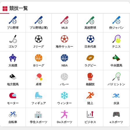
競技一覧
プロ野球
プロ野球(2軍)
MLB
高校野球
侍ジャパン
ゴルフ
Jリーグ
海外サッカー
日本代表
テニス
大相撲
Bリーグ
NBA
ラグビー
中央競馬
地方競馬
卓球
バレー
格闘技
バドミントン
モーター
フィギュア
ウィンター
陸上
水泳
自転車
学生スポーツ
Doスポーツ
ビジネス
eスポーツ