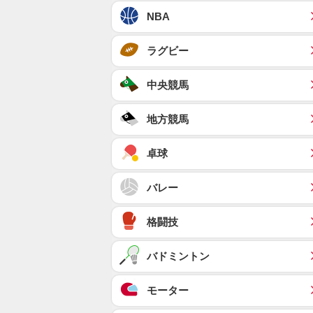
NBA
ラグビー
中央競馬
地方競馬
卓球
バレー
格闘技
バドミントン
モーター