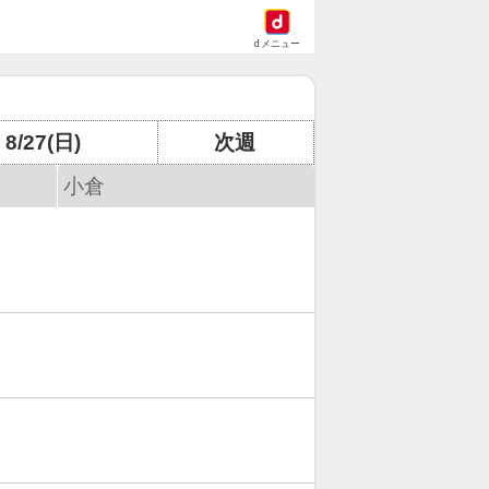
dメニュー
8/27(日)
次週
小倉