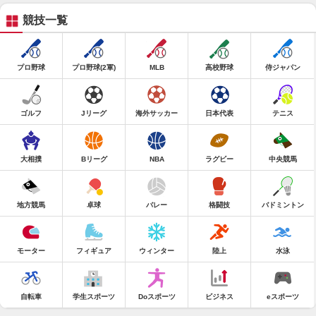
競技一覧
プロ野球
プロ野球(2軍)
MLB
高校野球
侍ジャパン
ゴルフ
Jリーグ
海外サッカー
日本代表
テニス
大相撲
Bリーグ
NBA
ラグビー
中央競馬
地方競馬
卓球
バレー
格闘技
バドミントン
モーター
フィギュア
ウィンター
陸上
水泳
自転車
学生スポーツ
Doスポーツ
ビジネス
eスポーツ