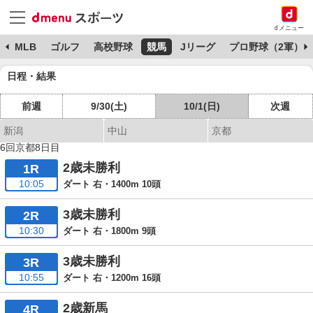
dメニュー
球
MLB
ゴルフ
高校野球
競馬
Jリーグ
プロ野球（2軍）
日程・結果
前週
9/30(土)
10/1(日)
次週
新潟
中山
京都
6回京都8日目
2歳未勝利
1R
10:05
ダート 右・1400m 10頭
3歳未勝利
2R
10:30
ダート 右・1800m 9頭
3歳未勝利
3R
10:55
ダート 右・1200m 16頭
2歳新馬
4R