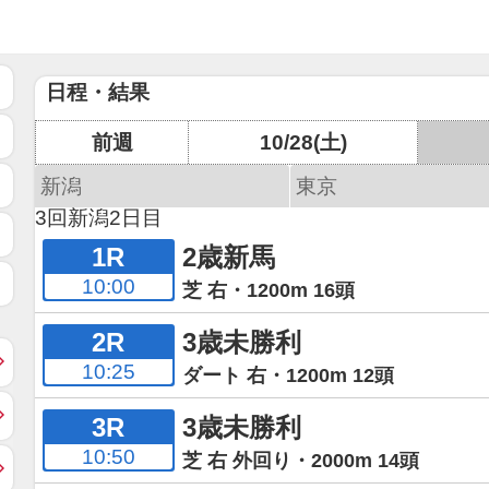
日程・結果
前週
10/28(土)
新潟
東京
3回新潟2日目
1R
2歳新馬
10:00
芝 右・1200m 16頭
2R
3歳未勝利
10:25
ダート 右・1200m 12頭
3R
3歳未勝利
10:50
芝 右 外回り・2000m 14頭