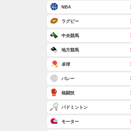
NBA
ラグビー
中央競馬
地方競馬
卓球
バレー
格闘技
バドミントン
モーター