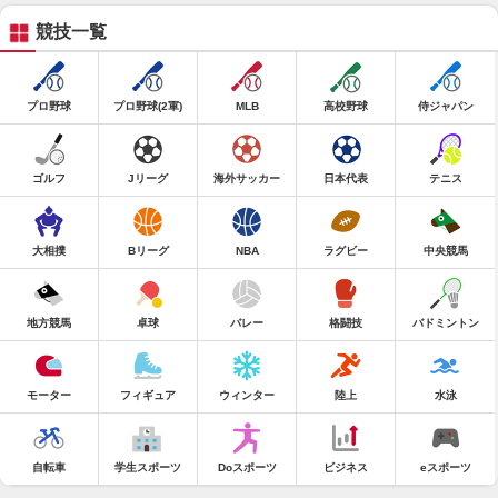
競技一覧
プロ野球
プロ野球(2軍)
MLB
高校野球
侍ジャパン
ゴルフ
Jリーグ
海外サッカー
日本代表
テニス
大相撲
Bリーグ
NBA
ラグビー
中央競馬
地方競馬
卓球
バレー
格闘技
バドミントン
モーター
フィギュア
ウィンター
陸上
水泳
自転車
学生スポーツ
Doスポーツ
ビジネス
eスポーツ