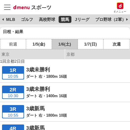
dメニュー
球
MLB
ゴルフ
高校野球
競馬
Jリーグ
プロ野球（2軍）
日程・結果
前週
1/5(金)
1/6(土)
1/7(日)
次週
東京
京都
1回京都2日目
3歳未勝利
1R
10:05
ダート 右・1800m 16頭
3歳未勝利
2R
10:30
ダート 右・1400m 16頭
3歳新馬
3R
10:55
ダート 右・1800m 10頭
3歳新馬
4R