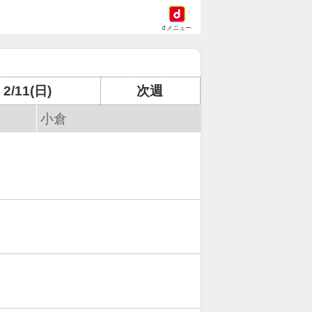
dメニュー
2/11(日)
次週
小倉