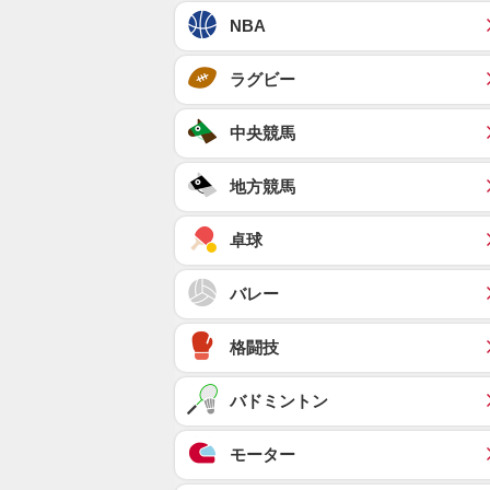
NBA
ラグビー
中央競馬
地方競馬
卓球
バレー
格闘技
バドミントン
モーター