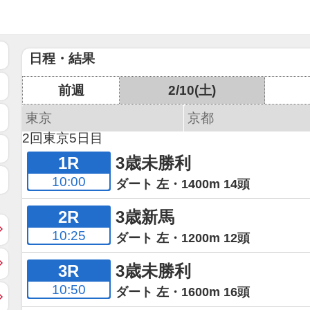
日程・結果
前週
2/10(土)
東京
京都
2回東京5日目
1R
3歳未勝利
10:00
ダート 左・1400m 14頭
2R
3歳新馬
10:25
ダート 左・1200m 12頭
3R
3歳未勝利
10:50
ダート 左・1600m 16頭