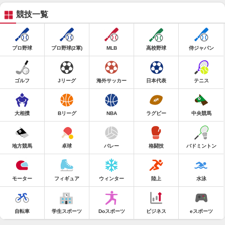
競技一覧
プロ野球
プロ野球(2軍)
MLB
高校野球
侍ジャパン
ゴルフ
Jリーグ
海外サッカー
日本代表
テニス
大相撲
Bリーグ
NBA
ラグビー
中央競馬
地方競馬
卓球
バレー
格闘技
バドミントン
モーター
フィギュア
ウィンター
陸上
水泳
自転車
学生スポーツ
Doスポーツ
ビジネス
eスポーツ