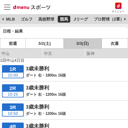
dメニュー
球
MLB
ゴルフ
高校野球
競馬
Jリーグ
プロ野球（2軍）
日程・結果
前週
3/2(土)
3/3(日)
次週
中山
中京
阪神
1回中山4日目
3歳未勝利
1R
10:00
ダート 右・1800m 16頭
3歳未勝利
2R
10:25
ダート 右・1200m 16頭
3歳未勝利
3R
10:50
ダート 右・1200m 16頭
3歳未勝利
4R