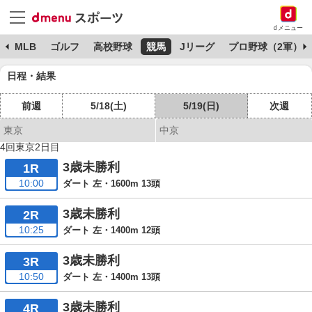
dメニュー
球
MLB
ゴルフ
高校野球
競馬
Jリーグ
プロ野球（2軍）
日程・結果
前週
5/18(土)
5/19(日)
次週
東京
中京
4回東京2日目
3歳未勝利
1R
10:00
ダート 左・1600m 13頭
3歳未勝利
2R
10:25
ダート 左・1400m 12頭
3歳未勝利
3R
10:50
ダート 左・1400m 13頭
3歳未勝利
4R