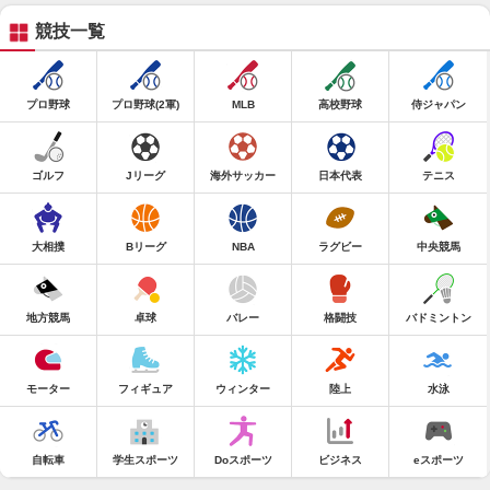
競技一覧
プロ野球
プロ野球(2軍)
MLB
高校野球
侍ジャパン
ゴルフ
Jリーグ
海外サッカー
日本代表
テニス
大相撲
Bリーグ
NBA
ラグビー
中央競馬
地方競馬
卓球
バレー
格闘技
バドミントン
モーター
フィギュア
ウィンター
陸上
水泳
自転車
学生スポーツ
Doスポーツ
ビジネス
eスポーツ