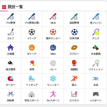
競技一覧
プロ野球
プロ野球(2軍)
MLB
高校野球
侍ジャパン
ゴルフ
Jリーグ
海外サッカー
日本代表
テニス
大相撲
Bリーグ
NBA
ラグビー
中央競馬
地方競馬
卓球
バレー
格闘技
バドミントン
モーター
フィギュア
ウィンター
陸上
水泳
自転車
学生スポーツ
Doスポーツ
ビジネス
eスポーツ