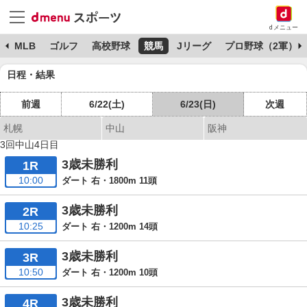
dメニュー
球
MLB
ゴルフ
高校野球
競馬
Jリーグ
プロ野球（2軍）
日程・結果
前週
6/22(土)
6/23(日)
次週
札幌
中山
阪神
3回中山4日目
3歳未勝利
1R
10:00
ダート 右・1800m 11頭
3歳未勝利
2R
10:25
ダート 右・1200m 14頭
3歳未勝利
3R
10:50
ダート 右・1200m 10頭
3歳未勝利
4R