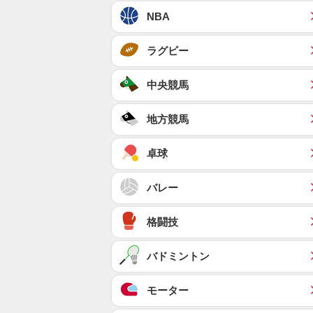
NBA
ラグビー
中央競馬
地方競馬
卓球
バレー
格闘技
バドミントン
モーター