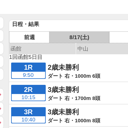
日程・結果
前週
8/17(土)
函館
中山
1回函館5日目
1R
2歳未勝利
9:50
ダート 右・1000m 6頭
2R
3歳未勝利
10:15
ダート 右・1700m 8頭
3R
3歳未勝利
10:40
ダート 右・1000m 8頭