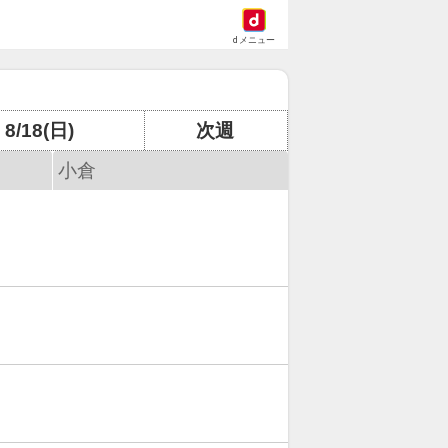
dメニュー
8/18(日)
次週
小倉