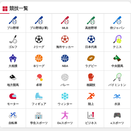
競技一覧
プロ野球
プロ野球(2軍)
MLB
高校野球
侍ジャパン
ゴルフ
Jリーグ
海外サッカー
日本代表
テニス
大相撲
Bリーグ
NBA
ラグビー
中央競馬
地方競馬
卓球
バレー
格闘技
バドミントン
モーター
フィギュア
ウィンター
陸上
水泳
自転車
学生スポーツ
Doスポーツ
ビジネス
eスポーツ