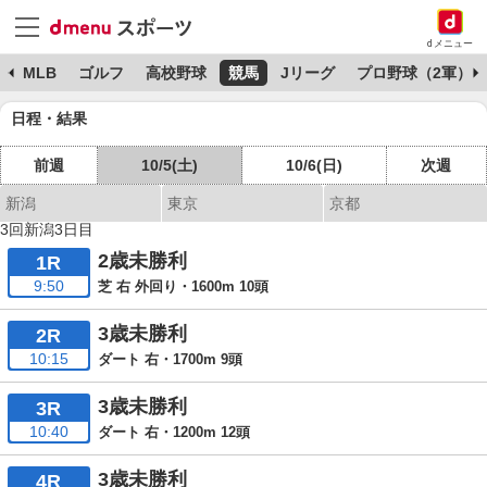
dメニュー
球
MLB
ゴルフ
高校野球
競馬
Jリーグ
プロ野球（2軍）
日程・結果
前週
10/5(土)
10/6(日)
次週
新潟
東京
京都
3回新潟3日目
2歳未勝利
1R
9:50
芝 右 外回り・1600m 10頭
3歳未勝利
2R
10:15
ダート 右・1700m 9頭
3歳未勝利
3R
10:40
ダート 右・1200m 12頭
3歳未勝利
4R