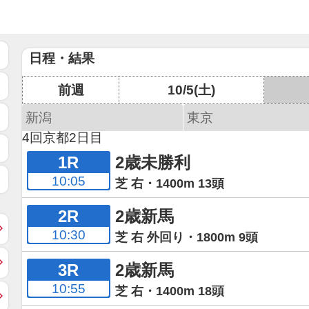
日程・結果
前週
10/5(土)
新潟
東京
4回京都2日目
1R
2歳未勝利
10:05
芝 右・1400m 13頭
2R
2歳新馬
10:30
芝 右 外回り・1800m 9頭
3R
2歳新馬
10:55
芝 右・1400m 18頭