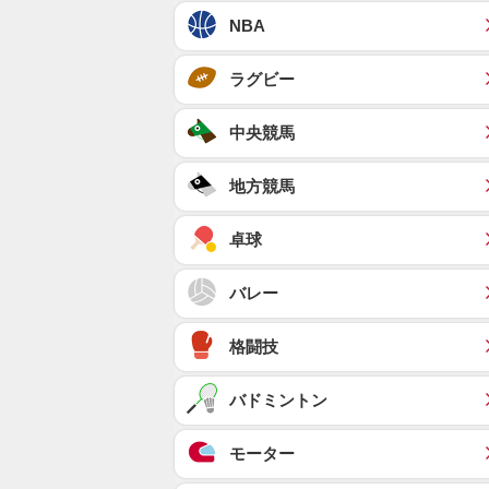
NBA
ラグビー
中央競馬
地方競馬
卓球
バレー
格闘技
バドミントン
モーター