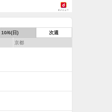
dメニュー
10/6(日)
次週
京都