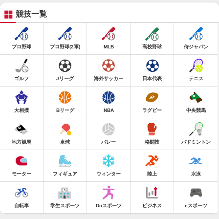
競技一覧
プロ野球
プロ野球(2軍)
MLB
高校野球
侍ジャパン
ゴルフ
Jリーグ
海外サッカー
日本代表
テニス
大相撲
Bリーグ
NBA
ラグビー
中央競馬
地方競馬
卓球
バレー
格闘技
バドミントン
モーター
フィギュア
ウィンター
陸上
水泳
自転車
学生スポーツ
Doスポーツ
ビジネス
eスポーツ