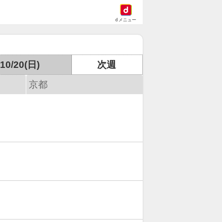
dメニュー
10/20(日)
次週
京都