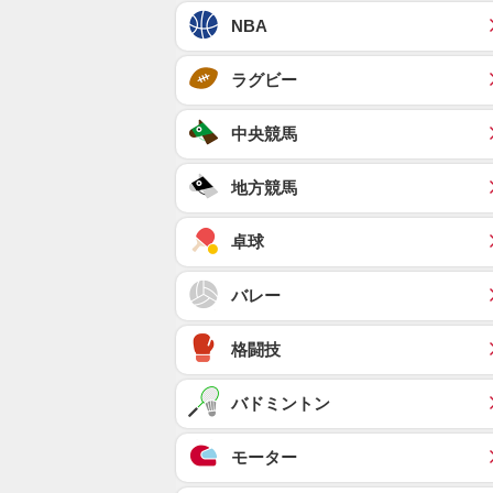
NBA
ラグビー
中央競馬
地方競馬
卓球
バレー
格闘技
バドミントン
モーター