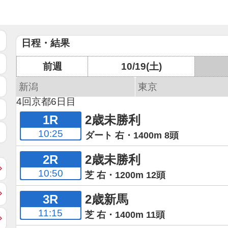
日程・結果
前週
10/19(土)
新潟
東京
4回京都6日目
1R
2歳未勝利
10:25
ダート 右・1400m 8頭
2R
2歳未勝利
10:50
芝 右・1200m 12頭
3R
2歳新馬
11:15
芝 右・1400m 11頭