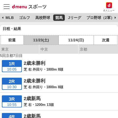
dメニュー
球
MLB
ゴルフ
高校野球
競馬
Jリーグ
プロ野球（2軍）
日程・結果
前週
11/23(土)
11/24(日)
次週
東京
中京
京都
5回京都7日目
2歳未勝利
1R
10:05
芝 右 外回り・1800m 8頭
2歳未勝利
2R
10:30
芝 右 外回り・1800m 8頭
2歳新馬
3R
10:55
芝 右・1200m 13頭
2歳新馬
4R