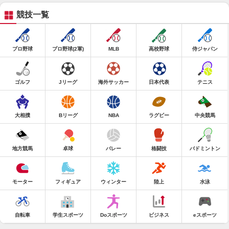
競技一覧
プロ野球
プロ野球(2軍)
MLB
高校野球
侍ジャパン
ゴルフ
Jリーグ
海外サッカー
日本代表
テニス
大相撲
Bリーグ
NBA
ラグビー
中央競馬
地方競馬
卓球
バレー
格闘技
バドミントン
モーター
フィギュア
ウィンター
陸上
水泳
自転車
学生スポーツ
Doスポーツ
ビジネス
eスポーツ