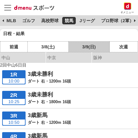
dメニュー
球
MLB
ゴルフ
高校野球
競馬
Jリーグ
プロ野球（2軍）
日程・結果
前週
3/8(土)
3/9(日)
次週
中山
中京
阪神
2回中山6日目
3歳未勝利
1R
10:00
ダート 右・1200m 16頭
3歳未勝利
2R
10:25
ダート 右・1800m 16頭
3歳新馬
3R
10:50
ダート 右・1200m 16頭
3歳新馬
4R