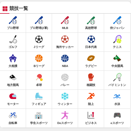
競技一覧
プロ野球
プロ野球(2軍)
MLB
高校野球
侍ジャパン
ゴルフ
Jリーグ
海外サッカー
日本代表
テニス
大相撲
Bリーグ
NBA
ラグビー
中央競馬
地方競馬
卓球
バレー
格闘技
バドミントン
モーター
フィギュア
ウィンター
陸上
水泳
自転車
学生スポーツ
Doスポーツ
ビジネス
eスポーツ