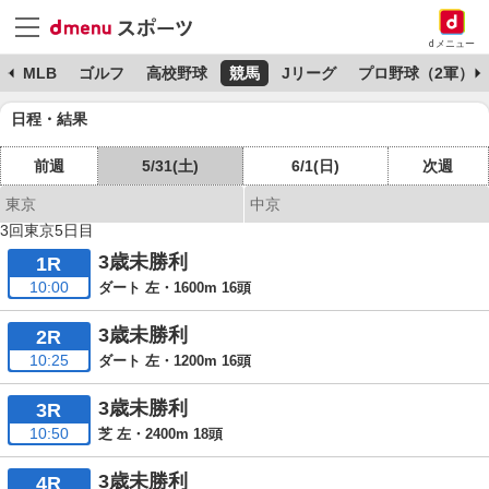
dメニュー
球
MLB
ゴルフ
高校野球
競馬
Jリーグ
プロ野球（2軍）
日程・結果
前週
5/31(土)
6/1(日)
次週
東京
中京
3回東京5日目
3歳未勝利
1R
10:00
ダート 左・1600m 16頭
3歳未勝利
2R
10:25
ダート 左・1200m 16頭
3歳未勝利
3R
10:50
芝 左・2400m 18頭
3歳未勝利
4R