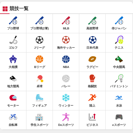
競技一覧
プロ野球
プロ野球(2軍)
MLB
高校野球
侍ジャパン
ゴルフ
Jリーグ
海外サッカー
日本代表
テニス
大相撲
Bリーグ
NBA
ラグビー
中央競馬
地方競馬
卓球
バレー
格闘技
バドミントン
モーター
フィギュア
ウィンター
陸上
水泳
自転車
学生スポーツ
Doスポーツ
ビジネス
eスポーツ