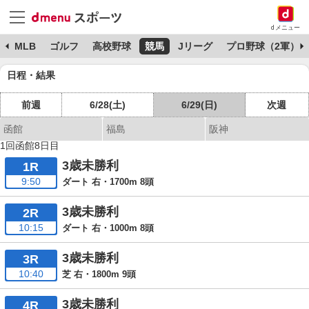
dメニュー
球
MLB
ゴルフ
高校野球
競馬
Jリーグ
プロ野球（2軍）
日程・結果
前週
6/28(土)
6/29(日)
次週
函館
福島
阪神
1回函館8日目
3歳未勝利
1R
9:50
ダート 右・1700m 8頭
3歳未勝利
2R
10:15
ダート 右・1000m 8頭
3歳未勝利
3R
10:40
芝 右・1800m 9頭
3歳未勝利
4R