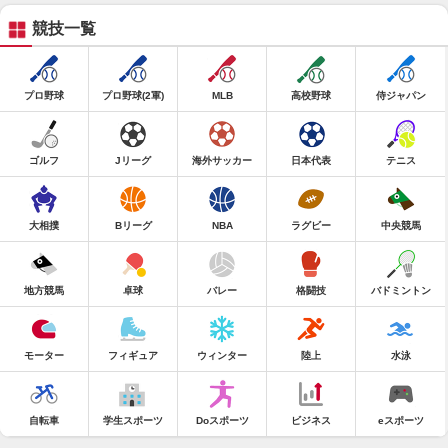
競技一覧
プロ野球
プロ野球(2軍)
MLB
高校野球
侍ジャパン
ゴルフ
Jリーグ
海外サッカー
日本代表
テニス
大相撲
Bリーグ
NBA
ラグビー
中央競馬
地方競馬
卓球
バレー
格闘技
バドミントン
モーター
フィギュア
ウィンター
陸上
水泳
自転車
学生スポーツ
Doスポーツ
ビジネス
eスポーツ