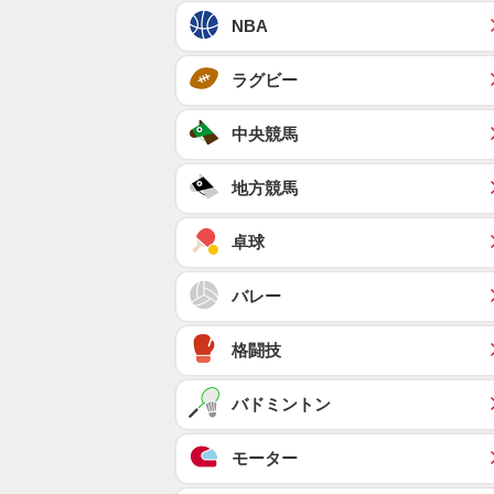
NBA
ラグビー
中央競馬
地方競馬
卓球
バレー
格闘技
バドミントン
モーター