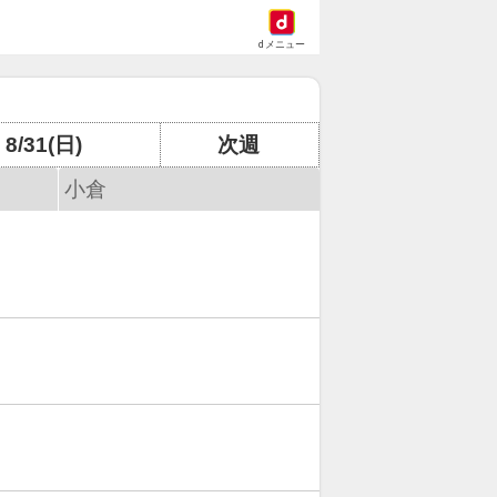
dメニュー
8/31(日)
次週
小倉