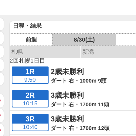
日程・結果
前週
8/30(土)
札幌
新潟
2回札幌1日目
1R
2歳未勝利
9:50
ダート 右・1000m 9頭
2R
3歳未勝利
10:15
ダート 右・1700m 11頭
3R
3歳未勝利
10:40
ダート 右・1700m 12頭